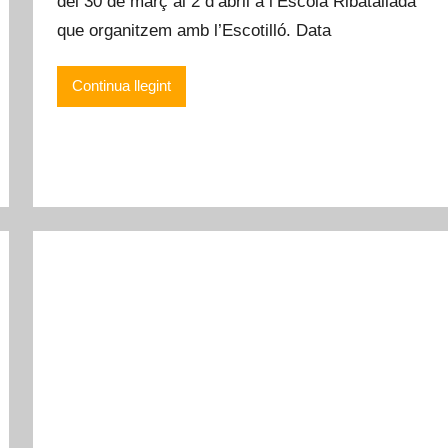
del 30 de març al 2 d’abril a l’Escola Ribatallada
que organitzem amb l’Escotilló. Data
Continua llegint