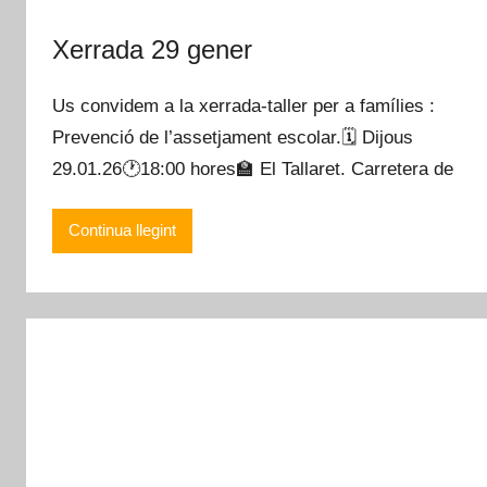
Xerrada 29 gener
Us convidem a la xerrada-taller per a famílies :
Prevenció de l’assetjament escolar.🗓️ Dijous
29.01.26🕐18:00 hores🏫 El Tallaret. Carretera de
Continua llegint