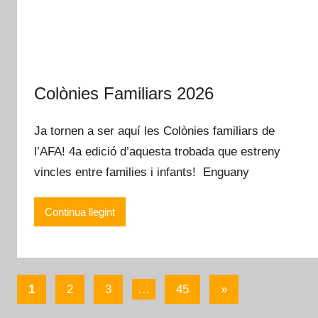
Colònies Familiars 2026
Ja tornen a ser aquí les Colònies familiars de
l’AFA! 4a edició d’aquesta trobada que estreny
vincles entre families i infants! Enguany
Continua llegint
Navegació
Entradas
1
2
3
…
45
»
d'entrades
següents