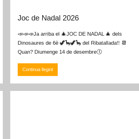
Joc de Nadal 2026
📣📣📣Ja arriba el 🎄JOC DE NADAL 🎄 dels
Dinosaures de 6è 🦖🦕🦖🦕 del Ribatallada!! 📆
Quan? Diumenge 14 de desembre🕔
Continua llegint